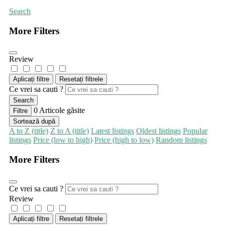
Search
More Filters
Review
Aplicați filtre
Resetați filtrele
Ce vrei sa cauti ?
Search
0
Articole găsite
Filtre
Sortează după
A to Z (title)
Z to A (title)
Latest listings
Oldest listings
Popular
listings
Price (low to high)
Price (high to low)
Random listings
More Filters
Ce vrei sa cauti ?
Review
Aplicați filtre
Resetați filtrele