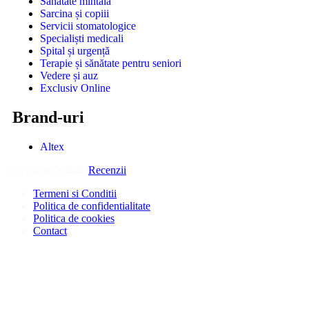
Sănătate mintală
Sarcina și copiii
Servicii stomatologice
Specialiști medicali
Spital și urgență
Terapie și sănătate pentru seniori
Vedere și auz
Exclusiv Online
Brand-uri
Altex
Copyright © 2026
Recenzii
.
Termeni si Conditii
Politica de confidentialitate
Politica de cookies
Contact