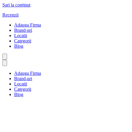
Sari la conținut
Recenzii
Adauga Firma
Brand-uri
Locatii
Categorii
Blog
Adauga Firma
Brand-uri
Locatii
Categorii
Blog
Spital și urgență
Prima pagină
Spital și urgență