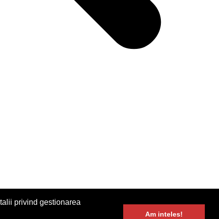
alii privind gestionarea
Am inteles!