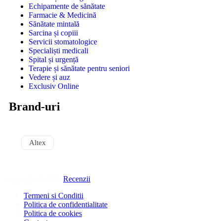
Echipamente de sănătate
Farmacie & Medicină
Sănătate mintală
Sarcina și copiii
Servicii stomatologice
Specialiști medicali
Spital și urgență
Terapie și sănătate pentru seniori
Vedere și auz
Exclusiv Online
Brand-uri
Altex
Copyright © 2026
Recenzii
.
Termeni si Conditii
Politica de confidentialitate
Politica de cookies