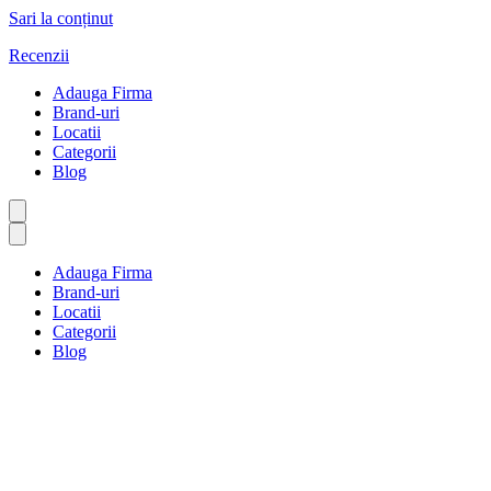
Sari la conținut
Recenzii
Adauga Firma
Brand-uri
Locatii
Categorii
Blog
Adauga Firma
Brand-uri
Locatii
Categorii
Blog
Spital și urgență
Prima pagină
Spital și urgență