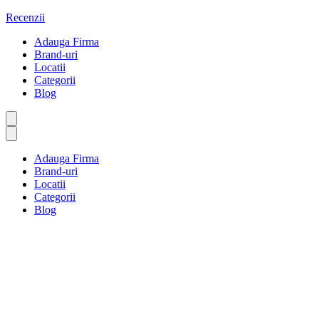
Sari
Recenzii
la
Adauga Firma
conținut
Brand-uri
Locatii
Categorii
Blog
Adauga Firma
Brand-uri
Locatii
Categorii
Blog
Blog
Prima pagină
Blog