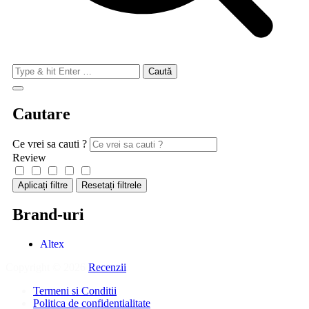
Caută:
Cautare
Ce vrei sa cauti ?
Review
Aplicați filtre
Resetați filtrele
Brand-uri
Altex
Copyright © 2026
Recenzii
.
Termeni si Conditii
Politica de confidentialitate