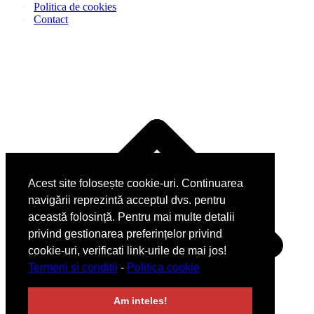
Politica de cookies
Contact
D
î
s
Acest site folosește cookie-uri. Continuarea
navigării reprezintă acceptul dvs. pentru
această folosință. Pentru mai multe detalii
privind gestionarea preferințelor privind
cookie-uri, verificati link-urile de mai jos!
Termeni si conditii
-
Politica cookie
Am inteles!