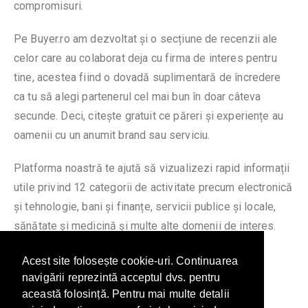
compromisuri.
Pe Buyer.ro am dezvoltat și o secțiune de recenzii ale
celor care au colaborat deja cu firma de interes pentru
tine, acestea fiind o dovadă suplimentară de încredere
ca tu să alegi partenerul cel mai bun în doar câteva
secunde. Deci, citește gratuit ce păreri și experiențe au
oamenii cu un anumit brand sau serviciu.
Platforma noastră te ajută să vizualizezi rapid informații
utile privind 12 categorii de activitate precum electronică
și tehnologie, bani și finanțe, servicii publice și locale,
sănătate și medicină și multe alte domenii de interes.
Totul în mod gratuit, oriunde te-ai afla.
Acest site folosește cookie-uri. Continuarea
navigării reprezintă acceptul dvs. pentru
această folosință. Pentru mai multe detalii