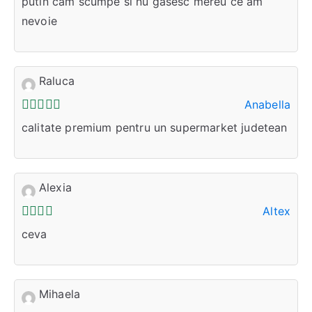
putin cam scumpe si nu gasesc mereu ce am
nevoie
Raluca
Anabella
calitate premium pentru un supermarket judetean
Alexia
Altex
ceva
Mihaela