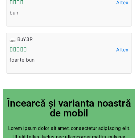
Altex
bun
BuY3R
Altex
foarte bun
Încearcă și varianta noastră
de mobil
Lorem ipsum dolor sit amet, consectetur adipiscing elit.
Ut elit tellus, luctus nec ullamcorper mattis, pulvinar