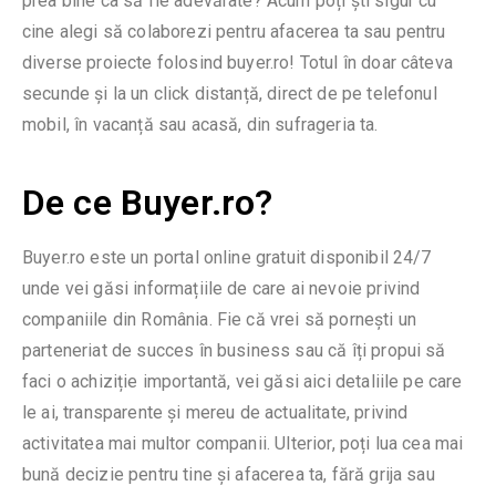
prea bine ca să fie adevărate? Acum poți ști sigur cu
cine alegi să colaborezi pentru afacerea ta sau pentru
diverse proiecte folosind buyer.ro! Totul în doar câteva
secunde și la un click distanță, direct de pe telefonul
mobil, în vacanță sau acasă, din sufrageria ta.
De ce Buyer.ro?
Buyer.ro este un portal online gratuit disponibil 24/7
unde vei găsi informațiile de care ai nevoie privind
companiile din România. Fie că vrei să porneşti un
parteneriat de succes în business sau că îți propui să
faci o achiziție importantă, vei găsi aici detaliile pe care
le ai, transparente și mereu de actualitate, privind
activitatea mai multor companii. Ulterior, poți lua cea mai
bună decizie pentru tine şi afacerea ta, fără grija sau