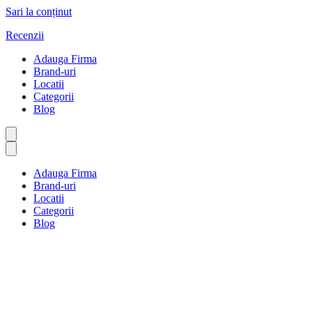
Sari la conținut
Recenzii
Adauga Firma
Brand-uri
Locatii
Categorii
Blog
Adauga Firma
Brand-uri
Locatii
Categorii
Blog
Specialiști medicali
Prima pagină
Specialiști medicali