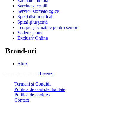
Sănătate mintală
Sarcina și copiii
Servicii stomatologice
Specialiști medicali
Spital și urgență
Terapie și sănătate pentru seniori
Vedere și auz
Exclusiv Online
Brand-uri
Altex
Copyright © 2026
Recenzii
.
Termeni si Conditii
Politica de confidentialitate
Politica de cookies
Contact