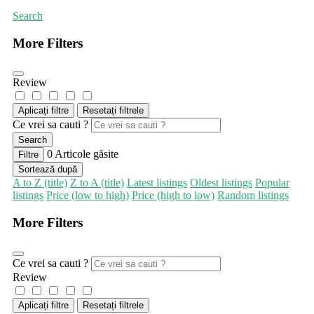
Search
More Filters
Review
Aplicați filtre
Resetați filtrele
Ce vrei sa cauti ?
Search
0
Articole găsite
Filtre
Sortează după
A to Z (title)
Z to A (title)
Latest listings
Oldest listings
Popular
listings
Price (low to high)
Price (high to low)
Random listings
More Filters
Ce vrei sa cauti ?
Review
Aplicați filtre
Resetați filtrele