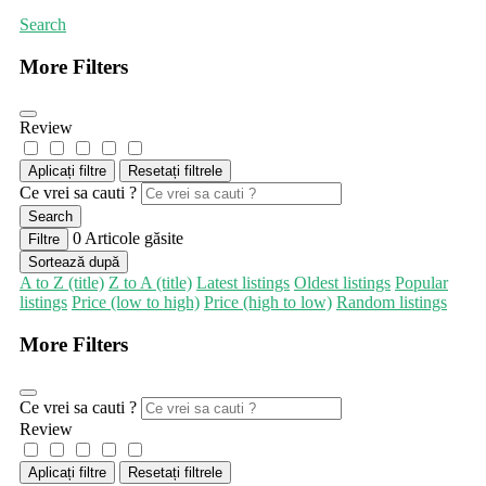
Search
More Filters
Review
Aplicați filtre
Resetați filtrele
Ce vrei sa cauti ?
Search
0
Articole găsite
Filtre
Sortează după
A to Z (title)
Z to A (title)
Latest listings
Oldest listings
Popular
listings
Price (low to high)
Price (high to low)
Random listings
More Filters
Ce vrei sa cauti ?
Review
Aplicați filtre
Resetați filtrele