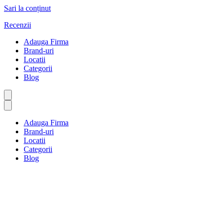
Sari la conținut
Recenzii
Adauga Firma
Brand-uri
Locatii
Categorii
Blog
Adauga Firma
Brand-uri
Locatii
Categorii
Blog
Specialiști medicali
Prima pagină
Specialiști medicali