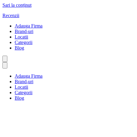
Sari la conținut
Recenzii
Adauga Firma
Brand-uri
Locatii
Categorii
Blog
Adauga Firma
Brand-uri
Locatii
Categorii
Blog
Ajutoare fizice
Prima pagină
Ajutoare fizice