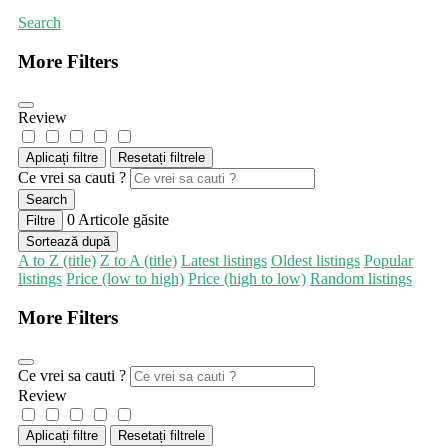
Search
More Filters
Review
Aplicați filtre
Resetați filtrele
Ce vrei sa cauti ?
Search
0
Articole găsite
Filtre
Sortează după
A to Z (title)
Z to A (title)
Latest listings
Oldest listings
Popular
listings
Price (low to high)
Price (high to low)
Random listings
More Filters
Ce vrei sa cauti ?
Review
Aplicați filtre
Resetați filtrele