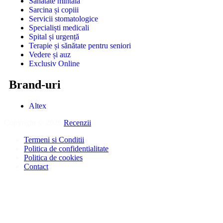
Sănătate mintală
Sarcina și copiii
Servicii stomatologice
Specialiști medicali
Spital și urgență
Terapie și sănătate pentru seniori
Vedere și auz
Exclusiv Online
Brand-uri
Altex
Copyright © 2026
Recenzii
.
Termeni si Conditii
Politica de confidentialitate
Politica de cookies
Contact