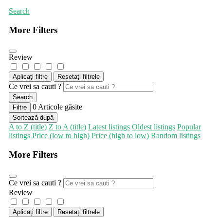
Search
More Filters
Review
Aplicați filtre
Resetați filtrele
Ce vrei sa cauti ?
Search
0
Articole găsite
Filtre
Sortează după
A to Z (title)
Z to A (title)
Latest listings
Oldest listings
Popular
listings
Price (low to high)
Price (high to low)
Random listings
More Filters
Ce vrei sa cauti ?
Review
Aplicați filtre
Resetați filtrele