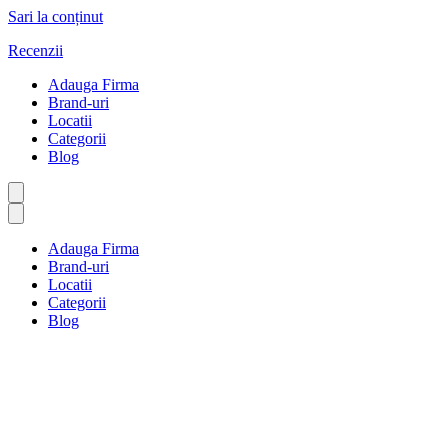
Sari la conținut
Recenzii
Adauga Firma
Brand-uri
Locatii
Categorii
Blog
Adauga Firma
Brand-uri
Locatii
Categorii
Blog
Ajutoare fizice
Prima pagină
Ajutoare fizice