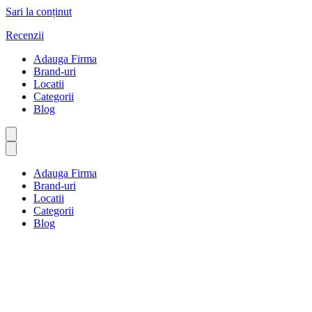
Sari la conținut
Recenzii
Adauga Firma
Brand-uri
Locatii
Categorii
Blog
Adauga Firma
Brand-uri
Locatii
Categorii
Blog
Sănătate mintală
Prima pagină
Sănătate mintală