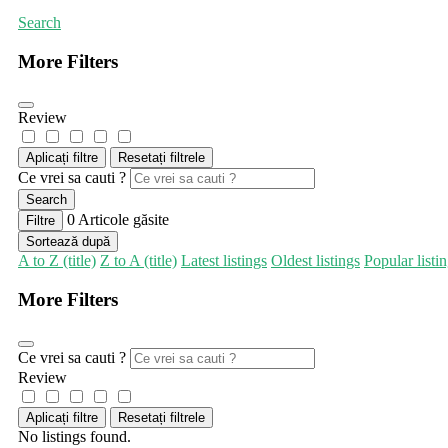
Search
More Filters
Review
Aplicați filtre
Resetați filtrele
Ce vrei sa cauti ?
Search
0
Articole găsite
Filtre
Sortează după
A to Z (title)
Z to A (title)
Latest listings
Oldest listings
Popular listi
More Filters
Ce vrei sa cauti ?
Review
Aplicați filtre
Resetați filtrele
No listings found.