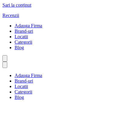
Sari la conținut
Recenzii
Adauga Firma
Brand-uri
Locatii
Categorii
Blog
Adauga Firma
Brand-uri
Locatii
Categorii
Blog
Sănătate mintală
Prima pagină
Sănătate mintală