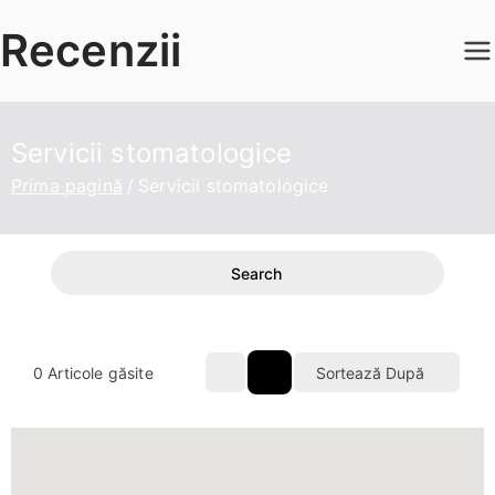
Sari
Recenzii
la
conținut
Servicii stomatologice
Prima pagină
Servicii stomatologice
Search
0
Articole găsite
Sortează După