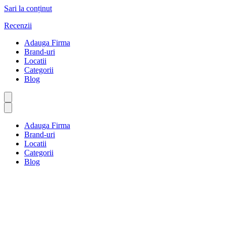
Sari la conținut
Recenzii
Adauga Firma
Brand-uri
Locatii
Categorii
Blog
Adauga Firma
Brand-uri
Locatii
Categorii
Blog
Sănătate și medicină
Prima pagină
Sănătate și medicină