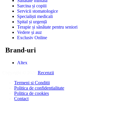
Sănătate mintală
Sarcina și copiii
Servicii stomatologice
Specialiști medicali
Spital și urgență
Terapie și sănătate pentru seniori
Vedere și auz
Exclusiv Online
Brand-uri
Altex
Copyright © 2026
Recenzii
.
Termeni si Conditii
Politica de confidentialitate
Politica de cookies
Contact