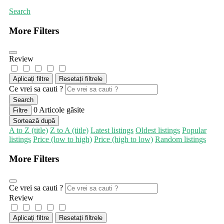
Search
More Filters
Review
Aplicați filtre
Resetați filtrele
Ce vrei sa cauti ?
Search
0
Articole găsite
Filtre
Sortează după
A to Z (title)
Z to A (title)
Latest listings
Oldest listings
Popular
listings
Price (low to high)
Price (high to low)
Random listings
More Filters
Ce vrei sa cauti ?
Review
Aplicați filtre
Resetați filtrele