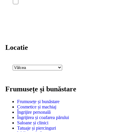
Locatie
Frumusețe și bunăstare
Frumusețe și bunăstare
Cosmetice și machiaj
Îngrijire personală
Îngrijirea și coafarea părului
Saloane și clinici
Tatuaje și piercinguri