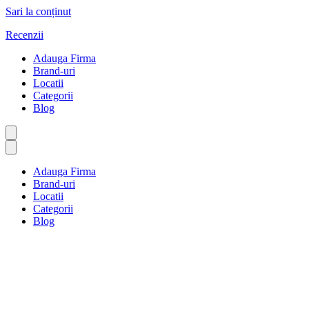
Sari la conținut
Recenzii
Adauga Firma
Brand-uri
Locatii
Categorii
Blog
Adauga Firma
Brand-uri
Locatii
Categorii
Blog
Saloane și clinici
Prima pagină
Saloane și clinici