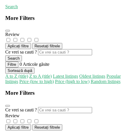
Search
More Filters
Review
Aplicați filtre
Resetați filtrele
Ce vrei sa cauti ?
Search
0
Articole găsite
Filtre
Sortează după
A to Z (title)
Z to A (title)
Latest listings
Oldest listings
Popular
listings
Price (low to high)
Price (high to low)
Random listings
More Filters
Ce vrei sa cauti ?
Review
Aplicați filtre
Resetați filtrele