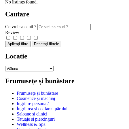
No listings found.
Cautare
Ce vrei sa cauti ?
Review
Aplicați filtre
Resetați filtrele
Locatie
Frumusețe și bunăstare
Frumusețe și bunăstare
Cosmetice și machiaj
Îngrijire personală
Îngrijirea și coafarea părului
Saloane și clinici
Tatuaje și piercinguri
Wellness & Spa