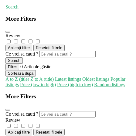
Search
More Filters
Review
Aplicați filtre
Resetați filtrele
Ce vrei sa cauti ?
Search
0
Articole găsite
Filtre
Sortează după
A to Z (title)
Z to A (title)
Latest listings
Oldest listings
Popular
listings
Price (low to high)
Price (high to low)
Random listings
More Filters
Ce vrei sa cauti ?
Review
Aplicați filtre
Resetați filtrele