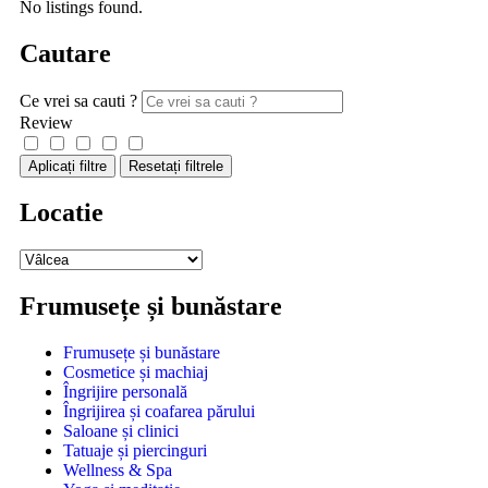
No listings found.
Cautare
Ce vrei sa cauti ?
Review
Aplicați filtre
Resetați filtrele
Locatie
Frumusețe și bunăstare
Frumusețe și bunăstare
Cosmetice și machiaj
Îngrijire personală
Îngrijirea și coafarea părului
Saloane și clinici
Tatuaje și piercinguri
Wellness & Spa