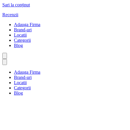
Sari la conținut
Recenzii
Adauga Firma
Brand-uri
Locatii
Categorii
Blog
Adauga Firma
Brand-uri
Locatii
Categorii
Blog
Yoga și meditație
Prima pagină
Yoga și meditație