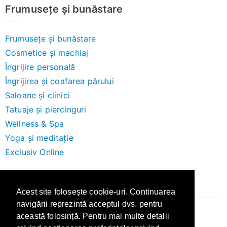
Frumusețe și bunăstare
Frumusețe și bunăstare
Cosmetice și machiaj
Îngrijire personală
Îngrijirea și coafarea părului
Saloane și clinici
Tatuaje și piercinguri
Wellness & Spa
Yoga și meditație
Exclusiv Online
Brand-uri
Acest site folosește cookie-uri. Continuarea
navigării reprezintă acceptul dvs. pentru
această folosință. Pentru mai multe detalii