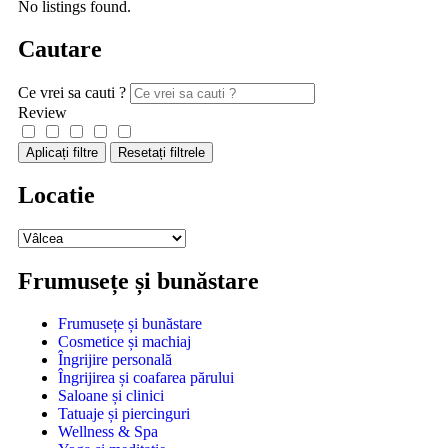
No listings found.
Cautare
Ce vrei sa cauti ?
Review
Aplicați filtre
Resetați filtrele
Locatie
Frumusețe și bunăstare
Frumusețe și bunăstare
Cosmetice și machiaj
Îngrijire personală
Îngrijirea și coafarea părului
Saloane și clinici
Tatuaje și piercinguri
Wellness & Spa