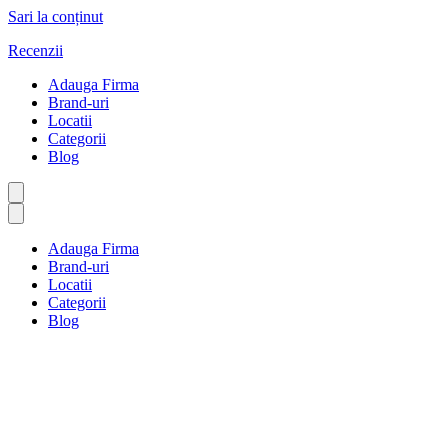
Sari la conținut
Recenzii
Adauga Firma
Brand-uri
Locatii
Categorii
Blog
Adauga Firma
Brand-uri
Locatii
Categorii
Blog
Tatuaje și piercinguri
Prima pagină
Tatuaje și piercinguri