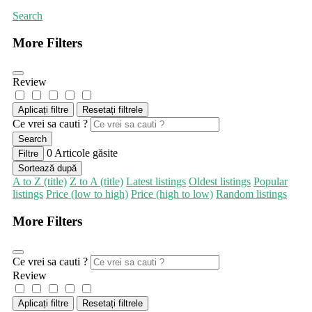
Search
More Filters
Review
Aplicați filtre
Resetați filtrele
Ce vrei sa cauti ?
Search
0
Articole găsite
Filtre
Sortează după
A to Z (title)
Z to A (title)
Latest listings
Oldest listings
Popular
listings
Price (low to high)
Price (high to low)
Random listings
More Filters
Ce vrei sa cauti ?
Review
Aplicați filtre
Resetați filtrele