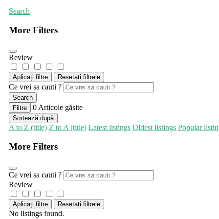
Search
More Filters
Review
Aplicați filtre
Resetați filtrele
Ce vrei sa cauti ?
Search
0
Articole găsite
Filtre
Sortează după
A to Z (title)
Z to A (title)
Latest listings
Oldest listings
Popular listi
More Filters
Ce vrei sa cauti ?
Review
Aplicați filtre
Resetați filtrele
No listings found.