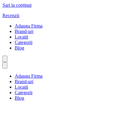
Sari la conținut
Recenzii
Adauga Firma
Brand-uri
Locatii
Categorii
Blog
Adauga Firma
Brand-uri
Locatii
Categorii
Blog
Cosmetice și machiaj
Prima pagină
Cosmetice și machiaj