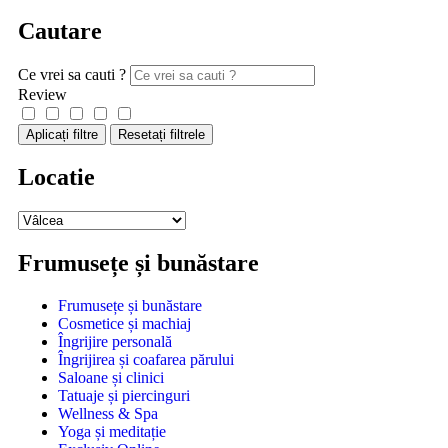
Cautare
Ce vrei sa cauti ?
Review
Aplicați filtre
Resetați filtrele
Locatie
Frumusețe și bunăstare
Frumusețe și bunăstare
Cosmetice și machiaj
Îngrijire personală
Îngrijirea și coafarea părului
Saloane și clinici
Tatuaje și piercinguri
Wellness & Spa
Yoga și meditație