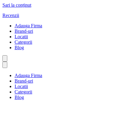
Sari la conținut
Recenzii
Adauga Firma
Brand-uri
Locatii
Categorii
Blog
Adauga Firma
Brand-uri
Locatii
Categorii
Blog
Prânz și catering
Prima pagină
Prânz și catering