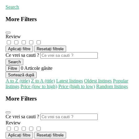
Search
More Filters
Review
Aplicați filtre
Resetați filtrele
Ce vrei sa cauti ?
Search
0
Articole găsite
Filtre
Sortează după
A to Z (title)
Z to A (title)
Latest listings
Oldest listings
Popular
listings
Price (low to high)
Price (high to low)
Random listings
More Filters
Ce vrei sa cauti ?
Review
Aplicați filtre
Resetați filtrele