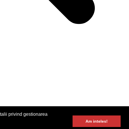
alii privind gestionarea
Am inteles!