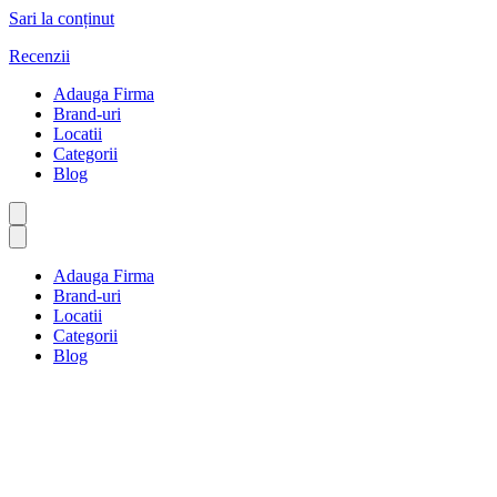
Sari la conținut
Recenzii
Adauga Firma
Brand-uri
Locatii
Categorii
Blog
Adauga Firma
Brand-uri
Locatii
Categorii
Blog
Alimente, băuturi și tutun
Prima pagină
Alimente, băuturi și tutun