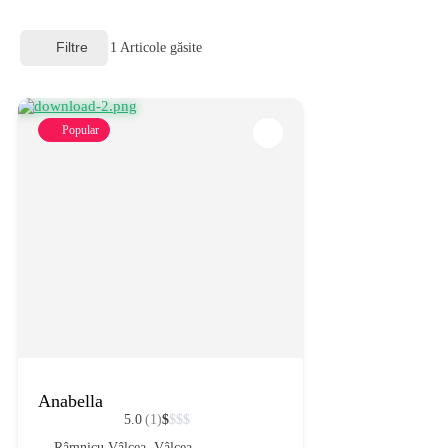
Filtre
1
Articole găsite
Popular
Anabella
5.0
(1)
$
$
$
$
Râmnicu Vâlcea
,
Vâlcea