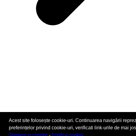
Acest site folosește cookie-uri. Continuarea navigării repre
preferințelor privind cookie-uri, verificati link-urile de mai jos
Termeni si conditii
-
Politica cookie