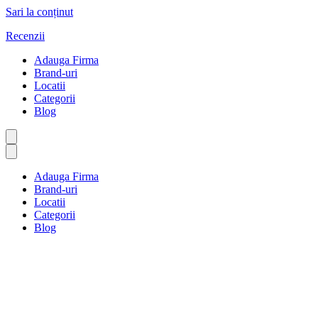
Sari la conținut
Recenzii
Adauga Firma
Brand-uri
Locatii
Categorii
Blog
Adauga Firma
Brand-uri
Locatii
Categorii
Blog
Agricultură și produse agricole
Prima pagină
Agricultură și produse agricole