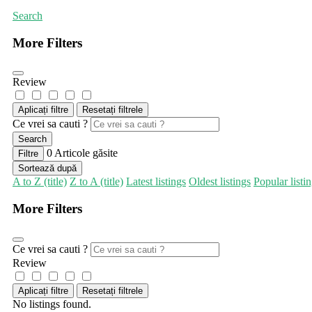
Search
More Filters
Review
Aplicați filtre
Resetați filtrele
Ce vrei sa cauti ?
Search
0
Articole găsite
Filtre
Sortează după
A to Z (title)
Z to A (title)
Latest listings
Oldest listings
Popular listi
More Filters
Ce vrei sa cauti ?
Review
Aplicați filtre
Resetați filtrele
No listings found.