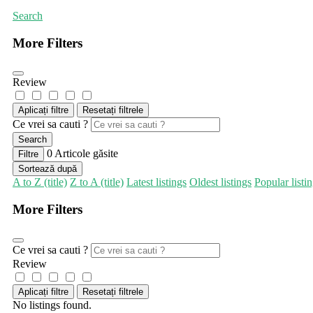
Search
More Filters
Review
Aplicați filtre
Resetați filtrele
Ce vrei sa cauti ?
Search
0
Articole găsite
Filtre
Sortează după
A to Z (title)
Z to A (title)
Latest listings
Oldest listings
Popular listi
More Filters
Ce vrei sa cauti ?
Review
Aplicați filtre
Resetați filtrele
No listings found.