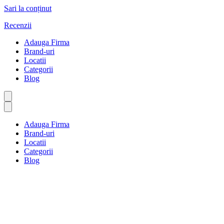
Sari la conținut
Recenzii
Adauga Firma
Brand-uri
Locatii
Categorii
Blog
Adauga Firma
Brand-uri
Locatii
Categorii
Blog
Bomboane și ciocolată
Prima pagină
Bomboane și ciocolată