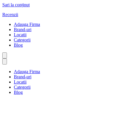
Sari la conținut
Recenzii
Adauga Firma
Brand-uri
Locatii
Categorii
Blog
Adauga Firma
Brand-uri
Locatii
Categorii
Blog
Bomboane și ciocolată
Prima pagină
Bomboane și ciocolată