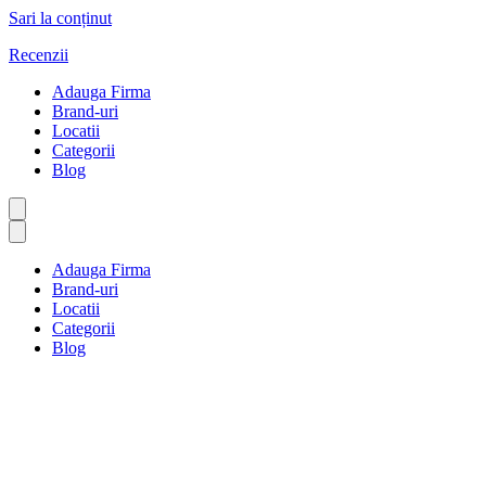
Sari la conținut
Recenzii
Adauga Firma
Brand-uri
Locatii
Categorii
Blog
Adauga Firma
Brand-uri
Locatii
Categorii
Blog
Prânz și catering
Prima pagină
Prânz și catering