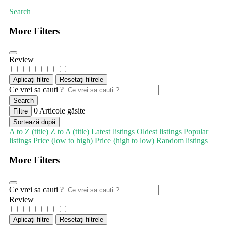
Search
More Filters
Review
Aplicați filtre
Resetați filtrele
Ce vrei sa cauti ?
Search
0
Articole găsite
Filtre
Sortează după
A to Z (title)
Z to A (title)
Latest listings
Oldest listings
Popular
listings
Price (low to high)
Price (high to low)
Random listings
More Filters
Ce vrei sa cauti ?
Review
Aplicați filtre
Resetați filtrele