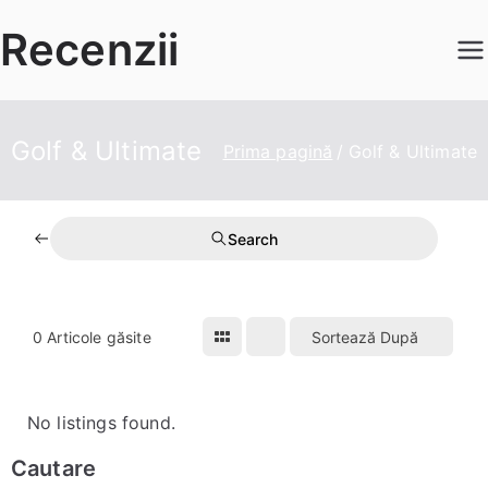
Sari
Recenzii
la
conținut
Golf & Ultimate
Prima pagină
Golf & Ultimate
Search
0
Articole găsite
Sortează După
No listings found.
Cautare