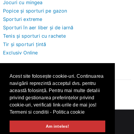
Jocuri cu mingea
Popice și sporturi pe gazon
Sporturi extreme
Sporturi în aer liber și de iarnă
Tenis și sporturi cu rachete
Tir și sporturi țintă
Exclusiv Online
Brand-uri
Acest site folosește cookie-uri. Continuarea
navigării reprezintă acceptul dvs. pentru
această folosință. Pentru mai multe detalii
Altex
privind gestionarea preferințelor privind
cookie-uri, verificati link-urile de mai jos!
Termeni si conditii
-
Politica cookie
Copyright © 2026
Recenzii
.
Am inteles!
Termeni si Conditii
Politica de confidentialitate