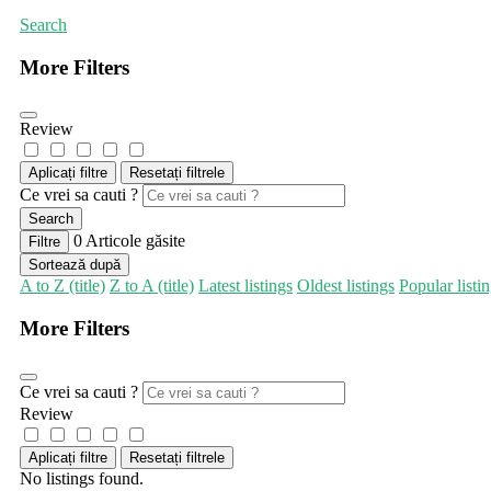
Search
More Filters
Review
Aplicați filtre
Resetați filtrele
Ce vrei sa cauti ?
Search
0
Articole găsite
Filtre
Sortează după
A to Z (title)
Z to A (title)
Latest listings
Oldest listings
Popular listi
More Filters
Ce vrei sa cauti ?
Review
Aplicați filtre
Resetați filtrele
No listings found.