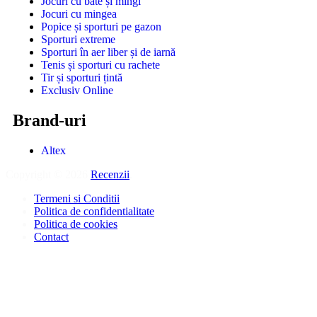
Jocuri cu bâte și mingi
Jocuri cu mingea
Popice și sporturi pe gazon
Sporturi extreme
Sporturi în aer liber și de iarnă
Tenis și sporturi cu rachete
Tir și sporturi țintă
Exclusiv Online
Brand-uri
Altex
Copyright © 2026
Recenzii
.
Termeni si Conditii
Politica de confidentialitate
Politica de cookies
Contact