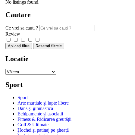
No listings found.
Cautare
Ce vrei sa cauti ?
Review
Aplicați filtre
Resetați filtrele
Locatie
Sport
Sport
Arte marțiale și lupte libere
Dans și gimnastică
Echipamente și asociații
Fitness & Ridicarea greutății
Golf & Ultimate
Hochei și patinaj pe gheață