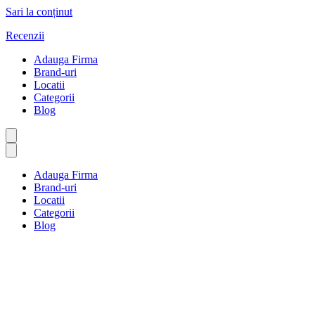
Sari la conținut
Recenzii
Adauga Firma
Brand-uri
Locatii
Categorii
Blog
Adauga Firma
Brand-uri
Locatii
Categorii
Blog
Jocuri cu bâte și mingi
Prima pagină
Jocuri cu bâte și mingi