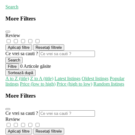
Search
More Filters
Review
Aplicați filtre
Resetați filtrele
Ce vrei sa cauti ?
Search
0
Articole găsite
Filtre
Sortează după
A to Z (title)
Z to A (title)
Latest listings
Oldest listings
Popular
listings
Price (low to high)
Price (high to low)
Random listings
More Filters
Ce vrei sa cauti ?
Review
Aplicați filtre
Resetați filtrele