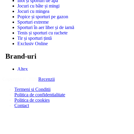
Înot și sporturi de apă
Jocuri cu bâte și mingi
Jocuri cu mingea
Popice și sporturi pe gazon
Sporturi extreme
Sporturi în aer liber și de iarnă
Tenis și sporturi cu rachete
Tir și sporturi țintă
Exclusiv Online
Brand-uri
Altex
Copyright © 2026
Recenzii
.
Termeni si Conditii
Politica de confidentialitate
Politica de cookies
Contact