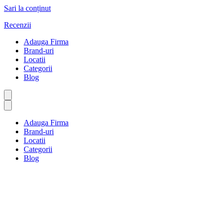
Sari la conținut
Recenzii
Adauga Firma
Brand-uri
Locatii
Categorii
Blog
Adauga Firma
Brand-uri
Locatii
Categorii
Blog
Înot și sporturi de apă
Prima pagină
Înot și sporturi de apă