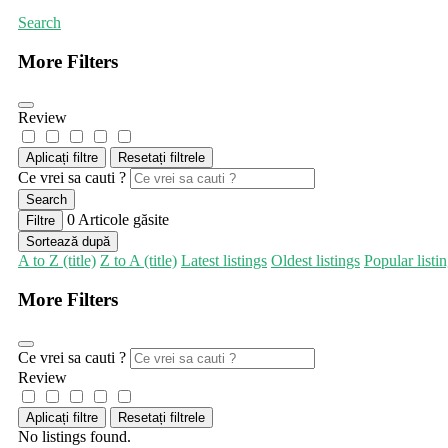
Search
More Filters
Review
Aplicați filtre
Resetați filtrele
Ce vrei sa cauti ?
Search
0
Articole găsite
Filtre
Sortează după
A to Z (title)
Z to A (title)
Latest listings
Oldest listings
Popular listi
More Filters
Ce vrei sa cauti ?
Review
Aplicați filtre
Resetați filtrele
No listings found.