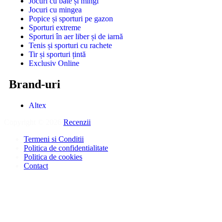
Jocuri cu bâte și mingi
Jocuri cu mingea
Popice și sporturi pe gazon
Sporturi extreme
Sporturi în aer liber și de iarnă
Tenis și sporturi cu rachete
Tir și sporturi țintă
Exclusiv Online
Brand-uri
Altex
Copyright © 2026
Recenzii
.
Termeni si Conditii
Politica de confidentialitate
Politica de cookies
Contact