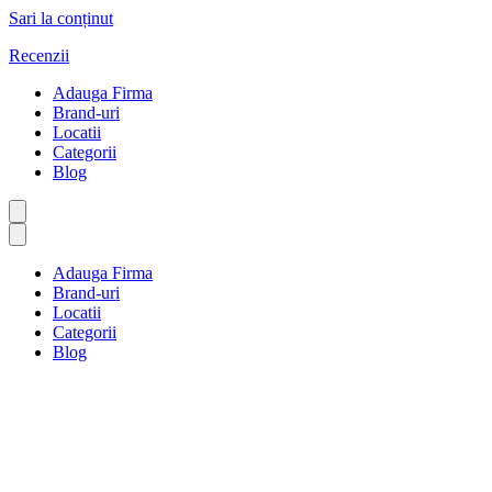
Sari la conținut
Recenzii
Adauga Firma
Brand-uri
Locatii
Categorii
Blog
Adauga Firma
Brand-uri
Locatii
Categorii
Blog
Popice și sporturi pe gazon
Prima pagină
Popice și sporturi pe gazon