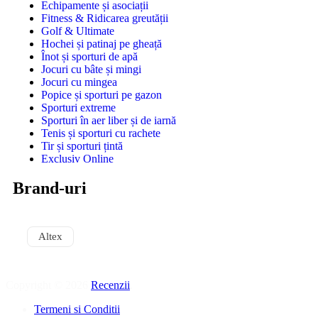
Echipamente și asociații
Fitness & Ridicarea greutății
Golf & Ultimate
Hochei și patinaj pe gheață
Înot și sporturi de apă
Jocuri cu bâte și mingi
Jocuri cu mingea
Popice și sporturi pe gazon
Sporturi extreme
Sporturi în aer liber și de iarnă
Tenis și sporturi cu rachete
Tir și sporturi țintă
Exclusiv Online
Brand-uri
Altex
Copyright © 2026
Recenzii
.
Termeni si Conditii