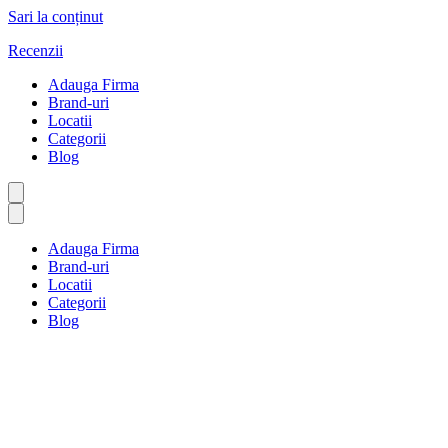
Sari la conținut
Recenzii
Adauga Firma
Brand-uri
Locatii
Categorii
Blog
Adauga Firma
Brand-uri
Locatii
Categorii
Blog
Clinici
Prima pagină
Clinici