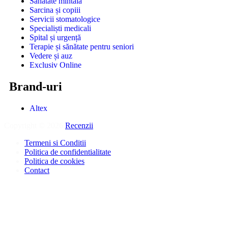
Sănătate mintală
Sarcina și copiii
Servicii stomatologice
Specialiști medicali
Spital și urgență
Terapie și sănătate pentru seniori
Vedere și auz
Exclusiv Online
Brand-uri
Altex
Copyright © 2026
Recenzii
.
Termeni si Conditii
Politica de confidentialitate
Politica de cookies
Contact