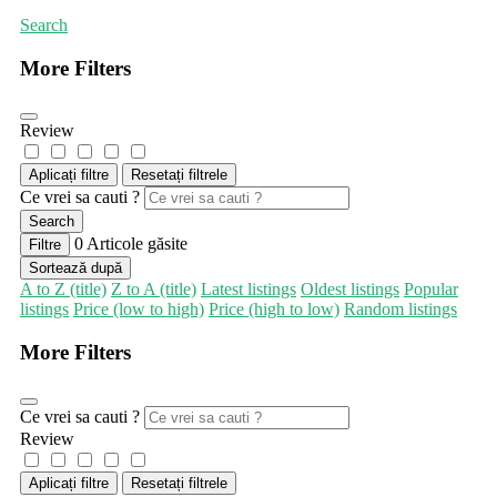
Search
More Filters
Review
Aplicați filtre
Resetați filtrele
Ce vrei sa cauti ?
Search
0
Articole găsite
Filtre
Sortează după
A to Z (title)
Z to A (title)
Latest listings
Oldest listings
Popular
listings
Price (low to high)
Price (high to low)
Random listings
More Filters
Ce vrei sa cauti ?
Review
Aplicați filtre
Resetați filtrele