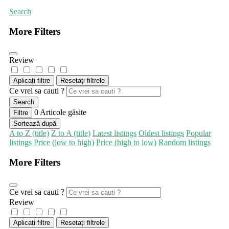
Search
More Filters
Review
Aplicați filtre
Resetați filtrele
Ce vrei sa cauti ?
Search
0
Articole găsite
Filtre
Sortează după
A to Z (title)
Z to A (title)
Latest listings
Oldest listings
Popular
listings
Price (low to high)
Price (high to low)
Random listings
More Filters
Ce vrei sa cauti ?
Review
Aplicați filtre
Resetați filtrele