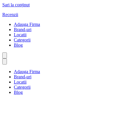
Sari la conținut
Recenzii
Adauga Firma
Brand-uri
Locatii
Categorii
Blog
Adauga Firma
Brand-uri
Locatii
Categorii
Blog
Brutărie și patiserie
Prima pagină
Brutărie și patiserie