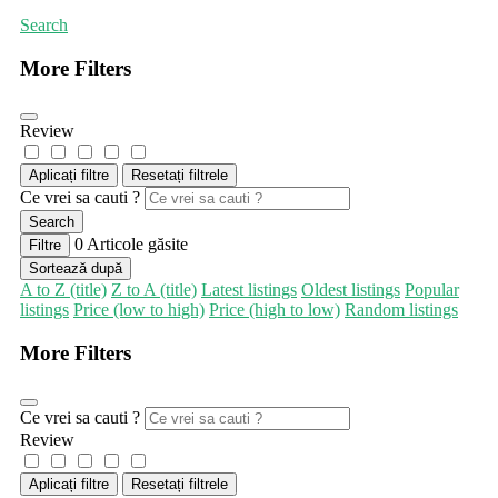
Search
More Filters
Review
Aplicați filtre
Resetați filtrele
Ce vrei sa cauti ?
Search
0
Articole găsite
Filtre
Sortează după
A to Z (title)
Z to A (title)
Latest listings
Oldest listings
Popular
listings
Price (low to high)
Price (high to low)
Random listings
More Filters
Ce vrei sa cauti ?
Review
Aplicați filtre
Resetați filtrele