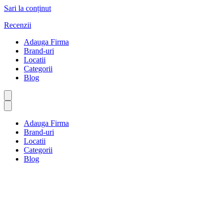
Sari la conținut
Recenzii
Adauga Firma
Brand-uri
Locatii
Categorii
Blog
Adauga Firma
Brand-uri
Locatii
Categorii
Blog
Brutărie și patiserie
Prima pagină
Brutărie și patiserie