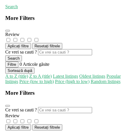
Search
More Filters
Review
Aplicați filtre
Resetați filtrele
Ce vrei sa cauti ?
Search
0
Articole găsite
Filtre
Sortează după
A to Z (title)
Z to A (title)
Latest listings
Oldest listings
Popular
listings
Price (low to high)
Price (high to low)
Random listings
More Filters
Ce vrei sa cauti ?
Review
Aplicați filtre
Resetați filtrele