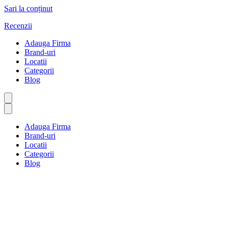
Sari la conținut
Recenzii
Adauga Firma
Brand-uri
Locatii
Categorii
Blog
Adauga Firma
Brand-uri
Locatii
Categorii
Blog
Vegetarieni și diete
Prima pagină
Vegetarieni și diete