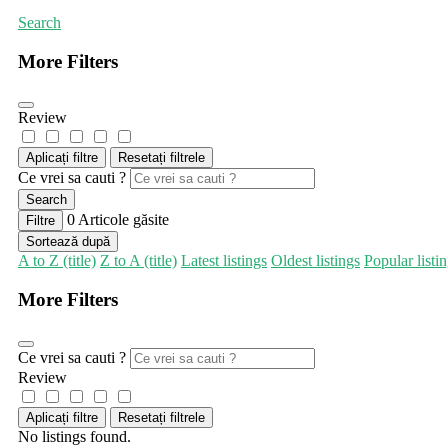
Search
More Filters
Review
Aplicați filtre
Resetați filtrele
Ce vrei sa cauti ?
Search
0
Articole găsite
Filtre
Sortează după
A to Z (title)
Z to A (title)
Latest listings
Oldest listings
Popular listi
More Filters
Ce vrei sa cauti ?
Review
Aplicați filtre
Resetați filtrele
No listings found.