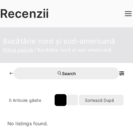
Sari
Recenzii
la
conținut
Bucătărie nord și sud-americană
Prima pagină
Bucătărie nord și sud-americană
Search
0
Articole găsite
Sortează După
No listings found.