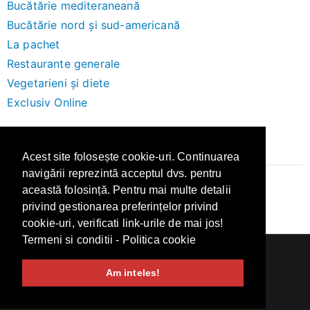
Bucătărie mediteraneană
Bucătărie nord și sud-americană
La pachet
Restaurante generale
Vegetarieni și diete
Exclusiv Online
Brand-uri
Acest site folosește cookie-uri. Continuarea
navigării reprezintă acceptul dvs. pentru
această folosință. Pentru mai multe detalii
Altex
privind gestionarea preferințelor privind
cookie-uri, verificati link-urile de mai jos!
Termeni si conditii
-
Politica cookie
Copyright © 2026
Recenzii
.
Am inteles!
Termeni si Conditii
Politica de confidentialitate
Politica de cookies
Contact