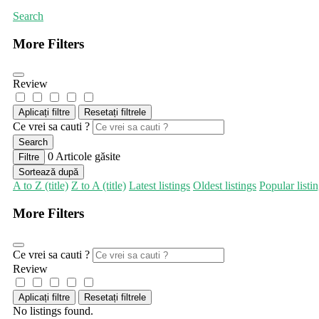
Search
More Filters
Review
Aplicați filtre
Resetați filtrele
Ce vrei sa cauti ?
Search
0
Articole găsite
Filtre
Sortează după
A to Z (title)
Z to A (title)
Latest listings
Oldest listings
Popular listi
More Filters
Ce vrei sa cauti ?
Review
Aplicați filtre
Resetați filtrele
No listings found.