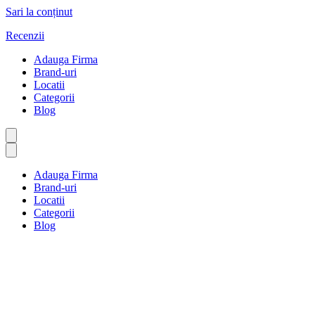
Sari la conținut
Recenzii
Adauga Firma
Brand-uri
Locatii
Categorii
Blog
Adauga Firma
Brand-uri
Locatii
Categorii
Blog
Restaurante generale
Prima pagină
Restaurante generale