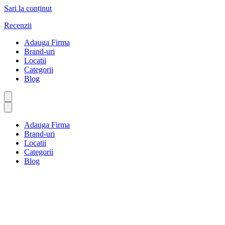
Sari la conținut
Recenzii
Adauga Firma
Brand-uri
Locatii
Categorii
Blog
Adauga Firma
Brand-uri
Locatii
Categorii
Blog
Restaurante generale
Prima pagină
Restaurante generale