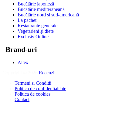
Bucătărie japoneză
Bucătărie mediteraneană
Bucătărie nord și sud-americană
La pachet
Restaurante generale
Vegetarieni și diete
Exclusiv Online
Brand-uri
Altex
Copyright © 2026
Recenzii
.
Termeni si Conditii
Politica de confidentialitate
Politica de cookies
Contact
D
î
s