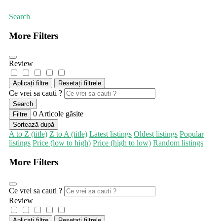
Search
More Filters
Review
Aplicați filtre
Resetați filtrele
Ce vrei sa cauti ?
Search
0
Articole găsite
Filtre
Sortează după
A to Z (title)
Z to A (title)
Latest listings
Oldest listings
Popular
listings
Price (low to high)
Price (high to low)
Random listings
More Filters
Ce vrei sa cauti ?
Review
Aplicați filtre
Resetați filtrele