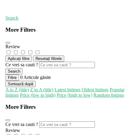
Prima pagină
Bucătărie chinezească și coreeană
Search
More Filters
Review
Aplicați filtre
Resetați filtrele
Ce vrei sa cauti ?
Search
0
Articole găsite
Filtre
Sortează după
A to Z (title)
Z to A (title)
Latest listings
Oldest listings
Popular
listings
Price (low to high)
Price (high to low)
Random listings
More Filters
Ce vrei sa cauti ?
Review