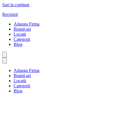
Sari la conținut
Recenzii
Adauga Firma
Brand-uri
Locatii
Categorii
Blog
Adauga Firma
Brand-uri
Locatii
Categorii
Blog
Bucătărie chinezească și
coreeană