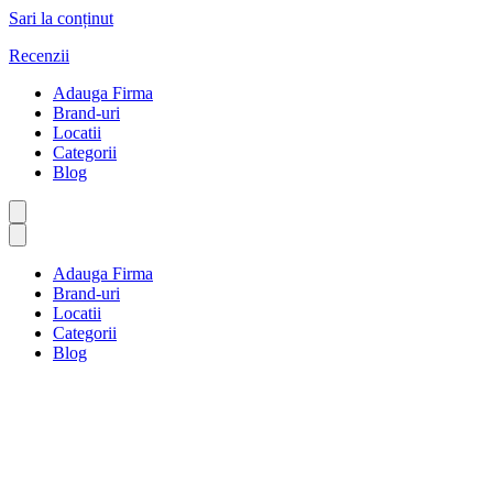
Sari la conținut
Recenzii
Adauga Firma
Brand-uri
Locatii
Categorii
Blog
Adauga Firma
Brand-uri
Locatii
Categorii
Blog
Vânzări și marketing
Prima pagină
Vânzări și marketing