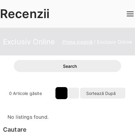
Sari
Recenzii
la
conținut
Exclusiv Online
Prima pagină
Exclusiv Online
Search
0
Articole găsite
Sortează După
No listings found.
Cautare