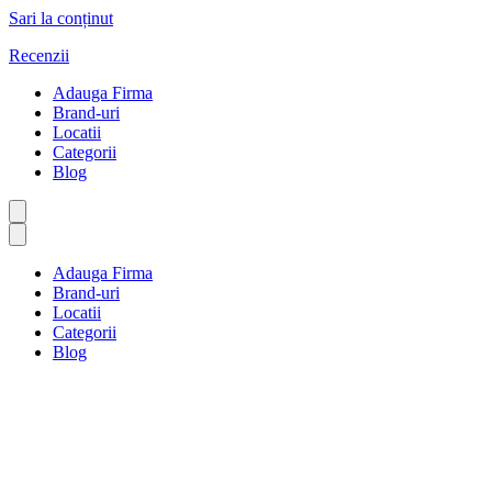
Sari la conținut
Recenzii
Adauga Firma
Brand-uri
Locatii
Categorii
Blog
Adauga Firma
Brand-uri
Locatii
Categorii
Blog
Vânzări și marketing
Prima pagină
Vânzări și marketing