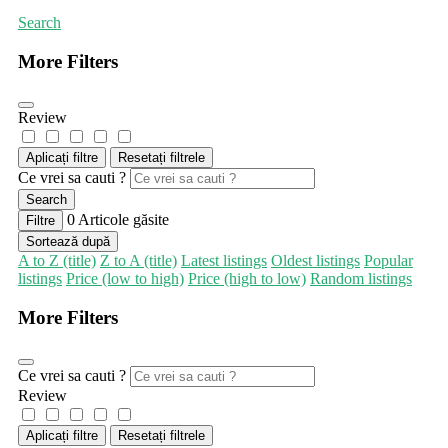
Search
More Filters
Review
Aplicați filtre
Resetați filtrele
Ce vrei sa cauti ?
Search
0
Articole găsite
Filtre
Sortează după
A to Z (title)
Z to A (title)
Latest listings
Oldest listings
Popular
listings
Price (low to high)
Price (high to low)
Random listings
More Filters
Ce vrei sa cauti ?
Review
Aplicați filtre
Resetați filtrele