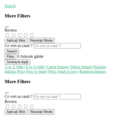
Search
More Filters
Review
Aplicați filtre
Resetați filtrele
Ce vrei sa cauti ?
Search
0
Articole găsite
Filtre
Sortează după
A to Z (title)
Z to A (title)
Latest listings
Oldest listings
Popular
listings
Price (low to high)
Price (high to low)
Random listings
More Filters
Ce vrei sa cauti ?
Review
Aplicați filtre
Resetați filtrele