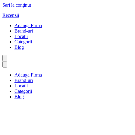
Sari la conținut
Recenzii
Adauga Firma
Brand-uri
Locatii
Categorii
Blog
Adauga Firma
Brand-uri
Locatii
Categorii
Blog
Resurse umane și recrutare
Prima pagină
Resurse umane și recrutare