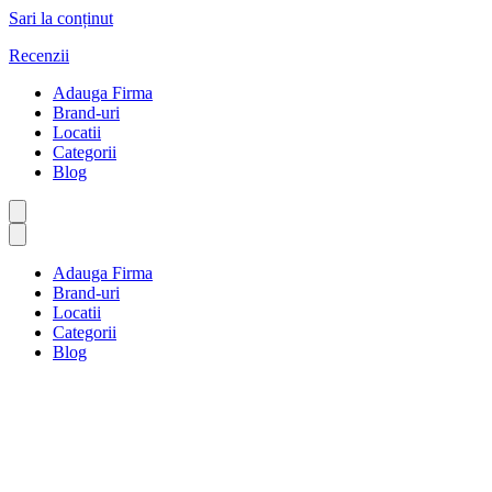
Sari la conținut
Recenzii
Adauga Firma
Brand-uri
Locatii
Categorii
Blog
Adauga Firma
Brand-uri
Locatii
Categorii
Blog
Popice și sporturi pe gazon
Prima pagină
Popice și sporturi pe gazon