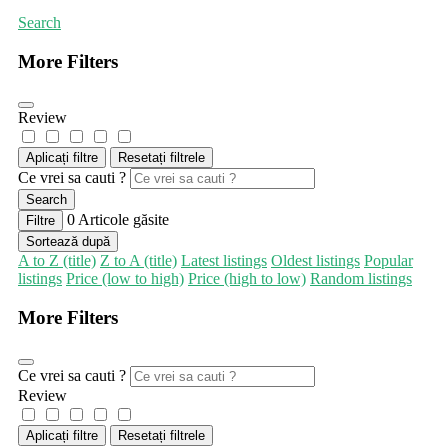
Search
More Filters
Review
Aplicați filtre
Resetați filtrele
Ce vrei sa cauti ?
Search
0
Articole găsite
Filtre
Sortează după
A to Z (title)
Z to A (title)
Latest listings
Oldest listings
Popular
listings
Price (low to high)
Price (high to low)
Random listings
More Filters
Ce vrei sa cauti ?
Review
Aplicați filtre
Resetați filtrele