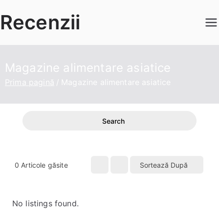
Sari
Recenzii
la
conținut
Magazine alimentare asiatice
Prima pagină
Magazine alimentare asiatice
Search
0
Articole găsite
Sortează După
No listings found.