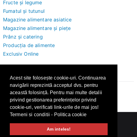
Fructe și legume
Fumatul și tutunul
Magazine alimentare asiatice
Magazine alimentare și piețe
Prânz și catering
Producția de alimente
Exclusiv Online
Brand-uri
Acest site folosește cookie-uri. Continuarea
navigării reprezintă acceptul dvs. pentru
această folosință. Pentru mai multe detalii
Altex
privind gestionarea preferințelor privind
cookie-uri, verificati link-urile de mai jos!
Termeni si conditii
-
Politica cookie
Copyright © 2026
Recenzii
.
Am inteles!
Termeni si Conditii
Politica de confidentialitate