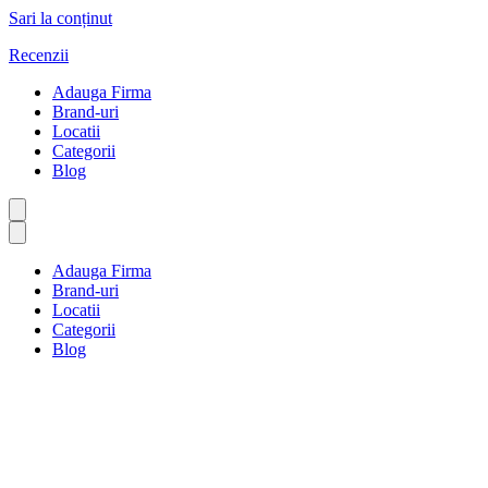
Sari la conținut
Recenzii
Adauga Firma
Brand-uri
Locatii
Categorii
Blog
Adauga Firma
Brand-uri
Locatii
Categorii
Blog
Investiții și avere
Prima pagină
Investiții și avere