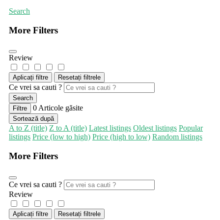
Search
More Filters
Review
Aplicați filtre
Resetați filtrele
Ce vrei sa cauti ?
Search
0
Articole găsite
Filtre
Sortează după
A to Z (title)
Z to A (title)
Latest listings
Oldest listings
Popular
listings
Price (low to high)
Price (high to low)
Random listings
More Filters
Ce vrei sa cauti ?
Review
Aplicați filtre
Resetați filtrele