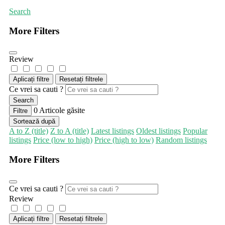
Search
More Filters
Review
Aplicați filtre
Resetați filtrele
Ce vrei sa cauti ?
Search
0
Articole găsite
Filtre
Sortează după
A to Z (title)
Z to A (title)
Latest listings
Oldest listings
Popular
listings
Price (low to high)
Price (high to low)
Random listings
More Filters
Ce vrei sa cauti ?
Review
Aplicați filtre
Resetați filtrele