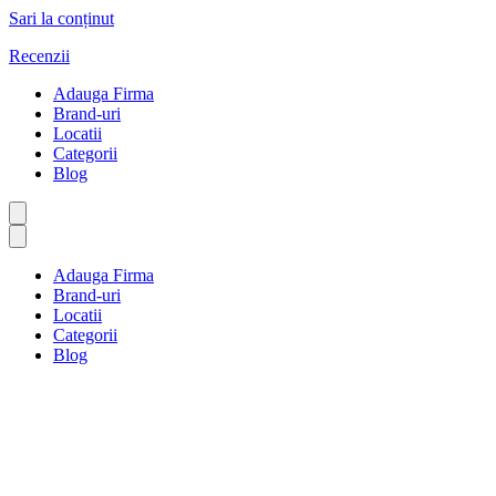
Sari la conținut
Recenzii
Adauga Firma
Brand-uri
Locatii
Categorii
Blog
Adauga Firma
Brand-uri
Locatii
Categorii
Blog
Investiții și avere
Prima pagină
Investiții și avere