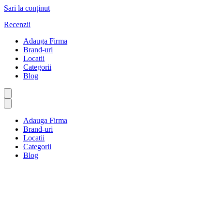
Sari la conținut
Recenzii
Adauga Firma
Brand-uri
Locatii
Categorii
Blog
Adauga Firma
Brand-uri
Locatii
Categorii
Blog
Investiții și avere
Prima pagină
Investiții și avere