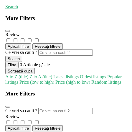
Search
More Filters
Review
Aplicați filtre
Resetați filtrele
Ce vrei sa cauti ?
Search
0
Articole găsite
Filtre
Sortează după
A to Z (title)
Z to A (title)
Latest listings
Oldest listings
Popular
listings
Price (low to high)
Price (high to low)
Random listings
More Filters
Ce vrei sa cauti ?
Review
Aplicați filtre
Resetați filtrele