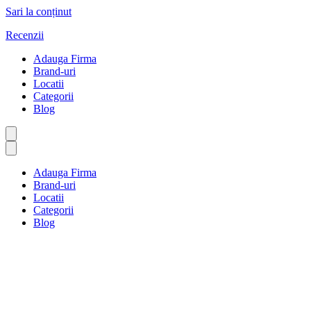
Sari la conținut
Recenzii
Adauga Firma
Brand-uri
Locatii
Categorii
Blog
Adauga Firma
Brand-uri
Locatii
Categorii
Blog
Investiții și avere
Prima pagină
Investiții și avere