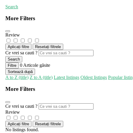
Search
More Filters
Review
Aplicați filtre
Resetați filtrele
Ce vrei sa cauti ?
Search
0
Articole găsite
Filtre
Sortează după
A to Z (title)
Z to A (title)
Latest listings
Oldest listings
Popular listi
More Filters
Ce vrei sa cauti ?
Review
Aplicați filtre
Resetați filtrele
No listings found.