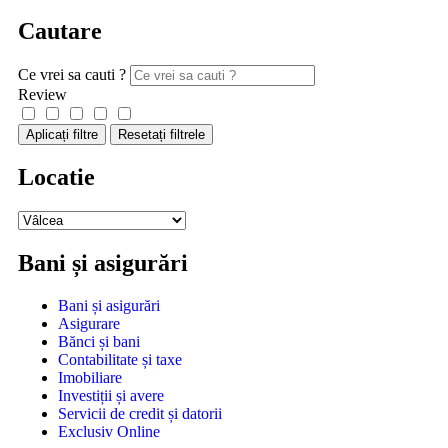
Cautare
Ce vrei sa cauti ?
Review
Aplicați filtre
Resetați filtrele
Locatie
Bani și asigurări
Bani și asigurări
Asigurare
Bănci și bani
Contabilitate și taxe
Imobiliare
Investiții și avere
Servicii de credit și datorii
Exclusiv Online