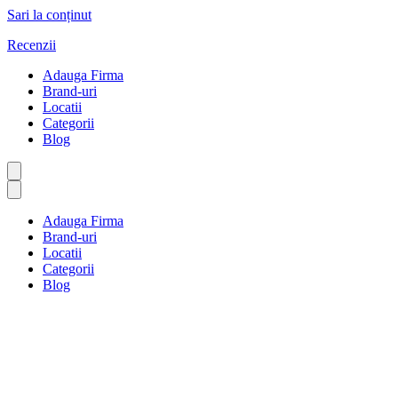
Sari la conținut
Recenzii
Adauga Firma
Brand-uri
Locatii
Categorii
Blog
Adauga Firma
Brand-uri
Locatii
Categorii
Blog
Îngrijire personală
Prima pagină
Îngrijire personală