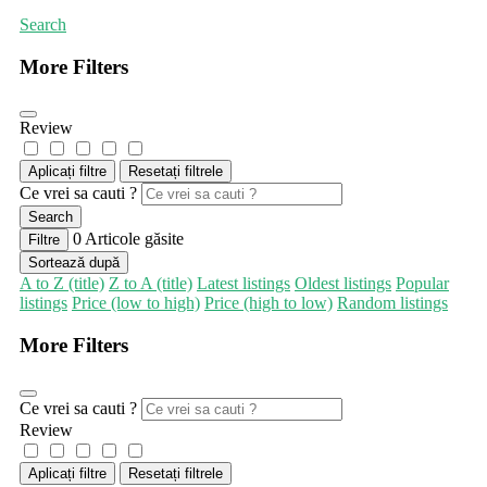
Search
More Filters
Review
Aplicați filtre
Resetați filtrele
Ce vrei sa cauti ?
Search
0
Articole găsite
Filtre
Sortează după
A to Z (title)
Z to A (title)
Latest listings
Oldest listings
Popular
listings
Price (low to high)
Price (high to low)
Random listings
More Filters
Ce vrei sa cauti ?
Review
Aplicați filtre
Resetați filtrele