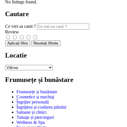
No listings found.
Cautare
Ce vrei sa cauti ?
Review
Aplicați filtre
Resetați filtrele
Locatie
Frumusețe și bunăstare
Frumusețe și bunăstare
Cosmetice și machiaj
Îngrijire personală
Îngrijirea și coafarea părului
Saloane și clinici
Tatuaje și piercinguri
Wellness & Spa